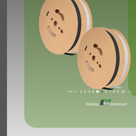
<<
<
1
2
3
4
❶
5
6
7
8
9
10
>
Katalog
download