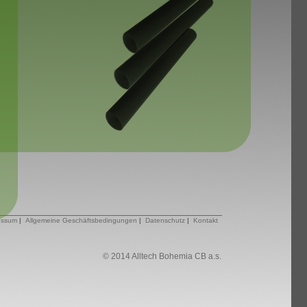
essum
|
Allgemeine Geschäftsbedingungen
|
Datenschutz
|
Kontakt
© 2014 Alltech Bohemia CB a.s.