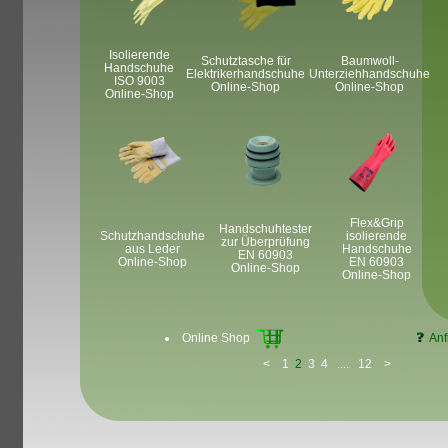
Isolierende
Schutztasche für
Baumwoll-
Handschuhe
Elektrikerhandschuhe
Unterziehhandschuhe
ISO 9003
Online-Shop
Online-Shop
Online-Shop
Flex&Grip
Handschuhtester
Schutzhandschuhe
isolierende
zur Überprüfung
aus Leder
Handschuhe
EN 60903
Online-Shop
EN 60903
Online-Shop
Online-Shop
Online Shop
Anf
<
1
2
3
4
....
12
>