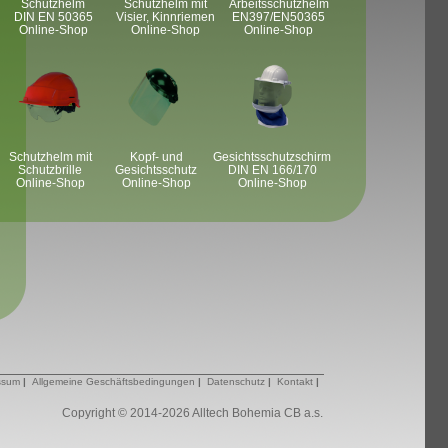
Schutzhelm
Schutzhelm mit
Arbeitsschutzhelm
DIN EN 50365
Visier, Kinnriemen
EN397/EN50365
Online-Shop
Online-Shop
Online-Shop
Schutzhelm mit
Kopf- und
Gesichtsschutzschirm
Schutzbrille
Gesichtsschutz
DIN EN 166/170
Online-Shop
Online-Shop
Online-Shop
ssum
|
Allgemeine Geschäftsbedingungen
|
Datenschutz
|
Kontakt
|
Copyright © 2014-
2026 Alltech Bohemia CB a.s.